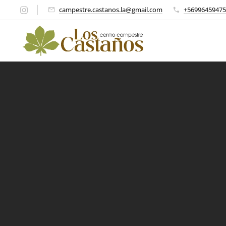
campestre.castanos.la@gmail.com
+56996459475